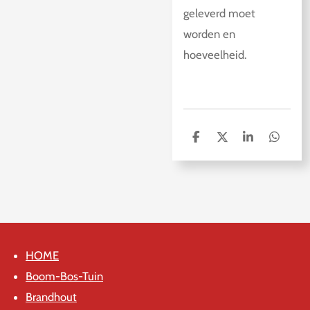
geleverd moet
worden en
hoeveelheid.
D
D
S
D
e
e
h
e
l
e
a
l
e
l
r
e
n
e
n
HOME
Boom-Bos-Tuin
Brandhout