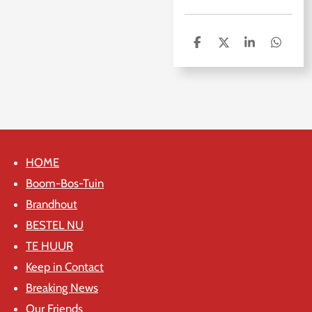
D
D
S
D
e
e
h
e
l
e
a
l
e
l
r
e
n
e
n
HOME
Boom-Bos-Tuin
Brandhout
BESTEL NU
TE HUUR
Keep in Contact
Breaking News
Our Friends