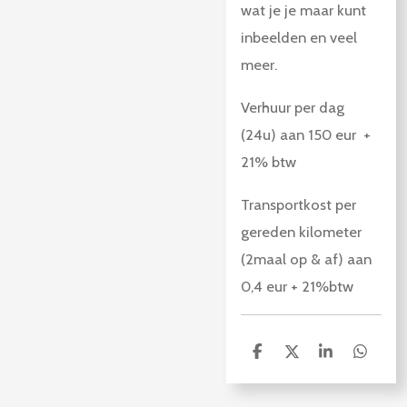
wat je je maar kunt
inbeelden en veel
meer.
Verhuur per dag
(24u) aan 150 eur +
21% btw
Transportkost per
gereden kilometer
(2maal op & af) aan
0,4 eur + 21%btw
D
D
S
D
e
e
h
e
l
e
a
l
e
l
r
e