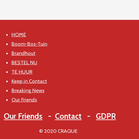
n
e
n
HOME
Boom-Bos-Tuin
Brandhout
BESTEL NU
TE HUUR
Keep in Contact
Breaking News
Our Friends
Our Friends
-
Contact
-
GDPR
© 2020 CRAQUE